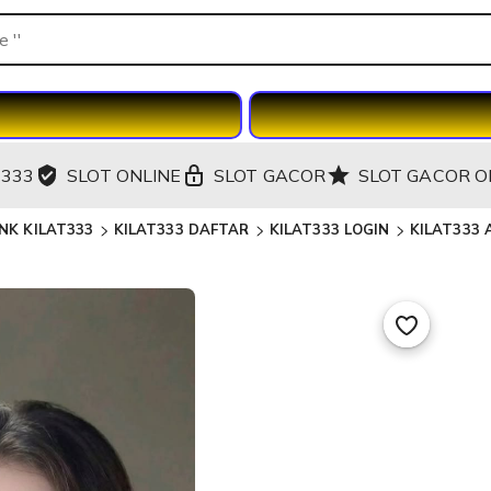
T333
SLOT ONLINE
SLOT GACOR
SLOT GACOR O
INK KILAT333
KILAT333 DAFTAR
KILAT333 LOGIN
KILAT333 