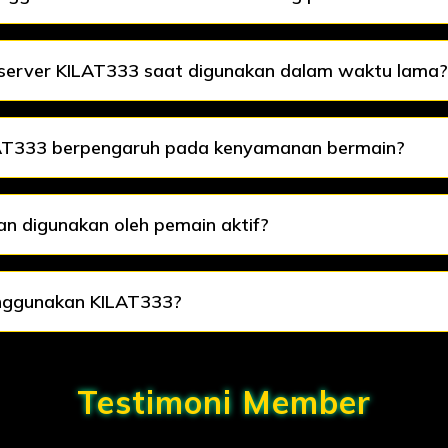
server KILAT333 saat digunakan dalam waktu lama
LAT333 berpengaruh pada kenyamanan bermain?
n digunakan oleh pemain aktif?
enggunakan KILAT333?
Testimoni Member