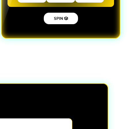
SPIN 🎲