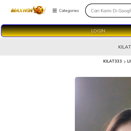
Skip
Search
KILAT333
to
Categories
for
Content
items
or
shops
LOGIN
KILA
KILAT333
L