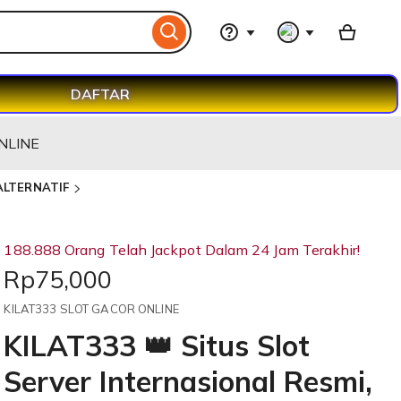
DAFTAR
NLINE
ALTERNATIF
188.888 Orang Telah Jackpot Dalam 24 Jam Terakhir!
Price:
Rp75,000
KILAT333 SLOT GACOR ONLINE
KILAT333 👑 Situs Slot
Server Internasional Resmi,