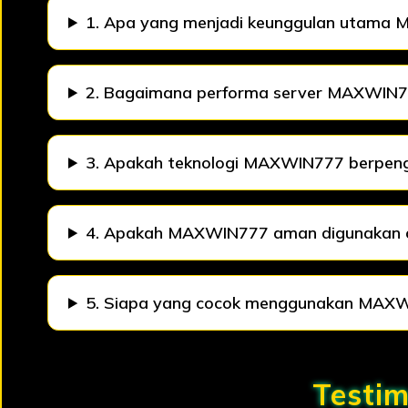
1. Apa yang menjadi keunggulan utama M
2. Bagaimana performa server MAXWIN7
3. Apakah teknologi MAXWIN777 berpen
4. Apakah MAXWIN777 aman digunakan ol
5. Siapa yang cocok menggunakan MAX
Testi