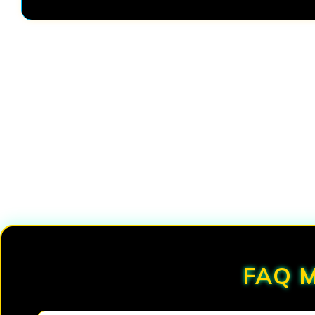
Loading...
FAQ 