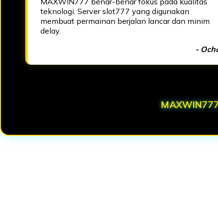
MAXWIN777 benar-benar fokus pada kualitas
teknologi. Server slot777 yang digunakan
membuat permainan berjalan lancar dan minim
delay.
- Och
MAXWIN777